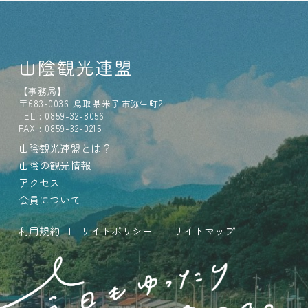
山陰観光連盟
【事務局】
〒683-0036 鳥取県米子市弥生町2
TEL : 0859-32-8056
FAX : 0859-32-0215
山陰観光連盟とは？
山陰の観光情報
アクセス
会員について
利用規約
サイトポリシー
サイトマップ