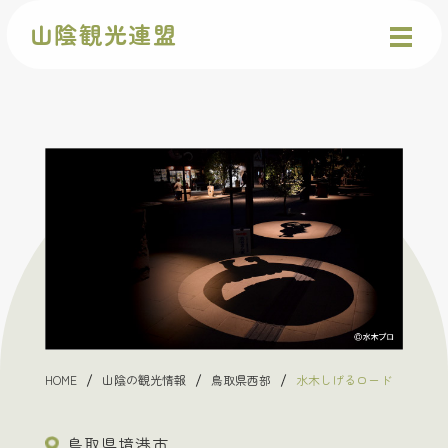
山陰観光連盟
HOME
山陰の観光情報
鳥取県西部
水木しげるロード
鳥取県境港市