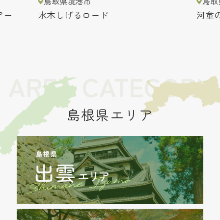
鳥取県境港市
鳥取
アー
水木しげるロード
河童
AREA CATEGORY
島根県エリア