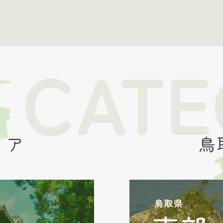
 CAT
リア
鳥