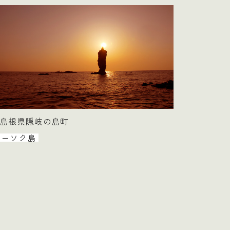
島根県隠岐の島町
ローソク島